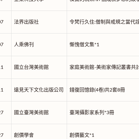
07
法界出版社
令梵行久住:僧制與戒規之當代詮
07
人乘佛刊
慚愧僧文集*1
11
國立台灣美術館
家庭美術館-美術家傳記叢書共計
11
遠見天下文化出版公司
錢復回憶錄(4卷)共2套8冊
27
國立臺灣美術館
臺灣攝影家系列*3冊
27
創價學會
創價藝文*1