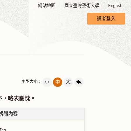
網站地圖
國立臺灣藝術大學
English
讀者登入
大
字型大小：
小
中
下，略表謝忱。
捐贈內容
*1