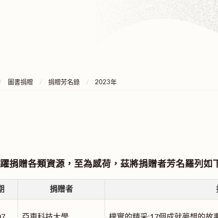
圖書捐贈
捐贈芳名錄
2023年
躍捐贈各類資源，至為感荷，茲將捐贈者芳名羅列如
期
捐贈者
07
亞東科技大學
樸實的精采:17個成就夢想的故事