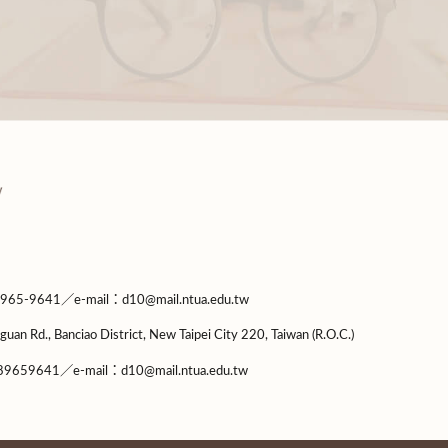
9641／e-mail：d10@mail.ntua.edu.tw
guan Rd., Banciao District, New Taipei City 220, Taiwan (R.O.C.)
9659641／e-mail：d10@mail.ntua.edu.tw