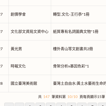
27
創價學會
轉型.文化-王行恭*1冊
27
文化部文資局文資中心
紙質專有名詞圖典文物*1冊
27
黃光男
樓外青山等文創書共2冊
27
時報文化
骨架分析x基因色彩*1
28
國立臺灣美術館
臺灣土自由水:黃土水藝術生命
共
147
筆資料第
10/10
頁每頁顯示15筆