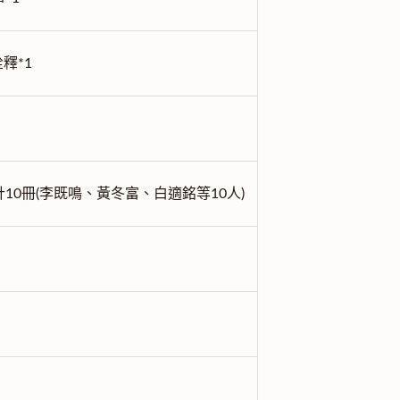
釋*1
10冊(李既鳴、黃冬富、白適銘等10人)