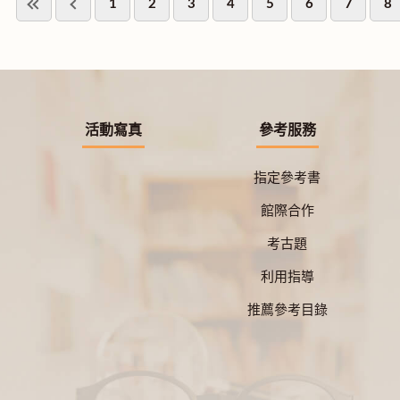
1
2
3
4
5
6
7
8
活動寫真
參考服務
指定參考書
館際合作
考古題
利用指導
推薦參考目錄