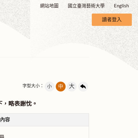
網站地圖
國立臺灣藝術大學
English
讀者登入
大
字型大小：
小
中
下，略表謝忱。
內容
冊