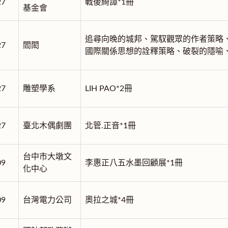
27
戰後綺譚*1冊
基金會
追尋向晚的城邦、駕馭觀眾的作者策略
27
閻閎
國際關係思想的詮釋策略、破裂的隱喻、
27
雕塑學系
LIH PAO*2冊
27
臺北木偶劇團
北管.正音*1冊
台中市大墩文
09
李惠正八五水墨回顧展*1冊
化中心
09
台灣電力公司
奧拉之城*4冊