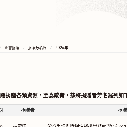
圖書捐贈
捐贈芳名錄
2026年
躍捐贈各類資源，至為感荷，茲將捐贈者芳名羅列如
期
捐贈者
捐贈
06
林定樺
勞資爭議與職場性騷擾實務處理Q＆A*1