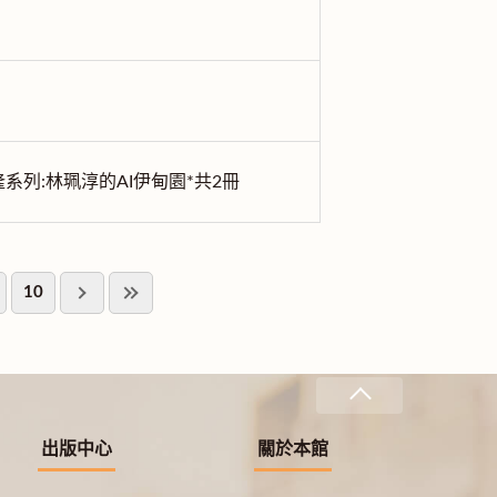
及夏娃克隆系列:林珮淳的AI伊甸園*共2冊
10
出版中心
關於本館