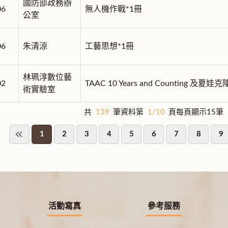
國防部政務辦
06
無人機作戰*1冊
公室
06
朱清涼
工藝思想*1冊
林珮淳數位藝
02
TAAC 10 Years and Counting 
術實驗室
共
139
筆資料第
1/10
頁每頁顯示15筆
1
2
3
4
5
6
7
8
9
活動寫真
參考服務