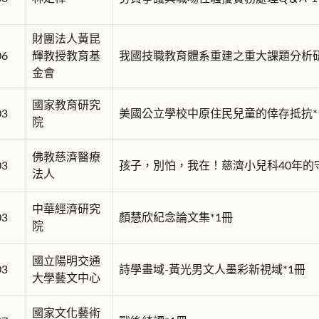
財團法人黃昆
06
輝教授教育基
我國技職教育體系重建之重大課題分析研
金會
國家教育研究
03
美國公立學校中原住民兒童的倖存抵抗*
院
佛教慈濟醫療
03
孩子，別怕，我在！慈濟小兒科40年的
法人
中華經濟研究
03
顏慧欣紀念論文集*1冊
院
國立陽明交通
03
詩學畫域-黃光男文人墨彩新視域*1冊
大學藝文中心
國家文化藝術