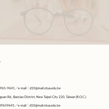
9641／e-mail：d10@mail.ntua.edu.tw
guan Rd., Banciao District, New Taipei City 220, Taiwan (R.O.C.)
9659641／e-mail：d10@mail.ntua.edu.tw