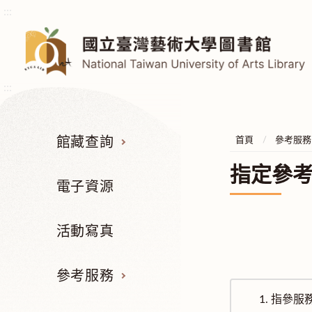
:::
:::
館藏查詢
首頁
參考服務
指定參
電子資源
活動寫真
參考服務
1.
指參服