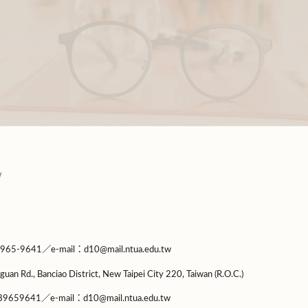
9641／e-mail：d10@mail.ntua.edu.tw
guan Rd., Banciao District, New Taipei City 220, Taiwan (R.O.C.)
9659641／e-mail：d10@mail.ntua.edu.tw