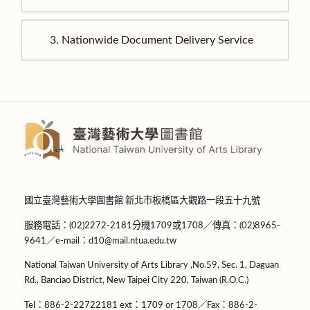
3.
Nationwide Document Delivery Service
國立臺灣藝術大學圖書館 新北市板橋區大觀路一段五十九號
服務電話：(02)2272-2181分機1709或1708／傳真：(02)8965-
9641／e-mail：d10@mail.ntua.edu.tw
National Taiwan University of Arts Library ,No.59, Sec. 1, Daguan
Rd., Banciao District, New Taipei City 220, Taiwan (R.O.C.)
Tel：886-2-22722181 ext：1709 or 1708／Fax：886-2-