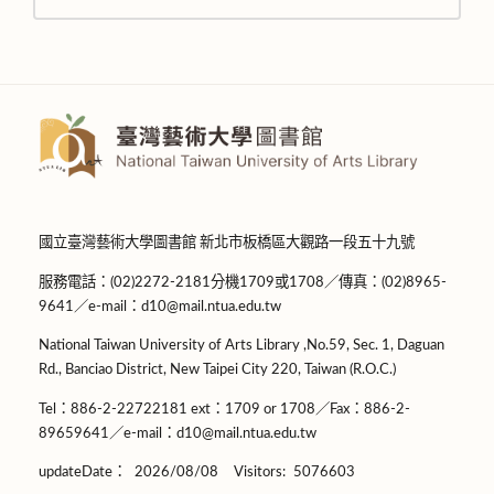
國立臺灣藝術大學圖書館 新北市板橋區大觀路一段五十九號
服務電話：(02)2272-2181分機1709或1708／傳真：(02)8965-
9641／e-mail：d10@mail.ntua.edu.tw
National Taiwan University of Arts Library ,No.59, Sec. 1, Daguan
Rd., Banciao District, New Taipei City 220, Taiwan (R.O.C.)
Tel：886-2-22722181 ext：1709 or 1708／Fax：886-2-
89659641／e-mail：d10@mail.ntua.edu.tw
updateDate：
2026/08/08
Visitors:
5076603