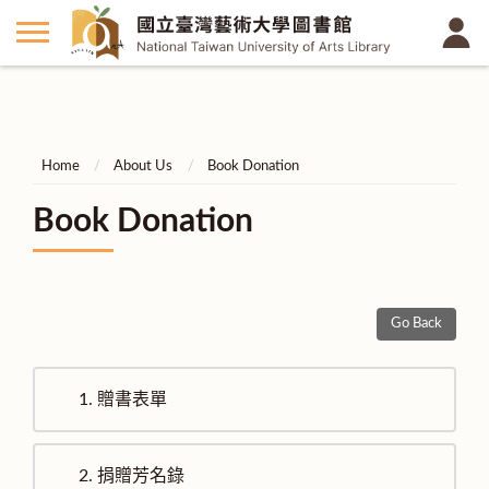
Home
About Us
Book Donation
Book Donation
Go Back
1.
贈書表單
2.
捐贈芳名錄