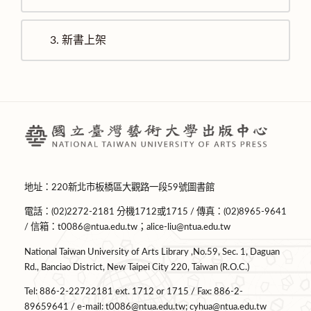
3.
新書上架
地址：220新北市板橋區大觀路一段59號圖書館
電話：(02)2272-2181 分機1712或1715 / 傳真：(02)8965-9641
/ 信箱：
t0086@ntua.edu.tw
；
alice-liu@ntua.edu.tw
National Taiwan University of Arts Library ,No.59, Sec. 1, Daguan
Rd., Banciao District, New Taipei City 220, Taiwan (R.O.C.)
Tel: 886-2-22722181 ext. 1712 or 1715 / Fax: 886-2-
89659641 / e-mail:
t0086@ntua.edu.tw
;
cyhua@ntua.edu.tw