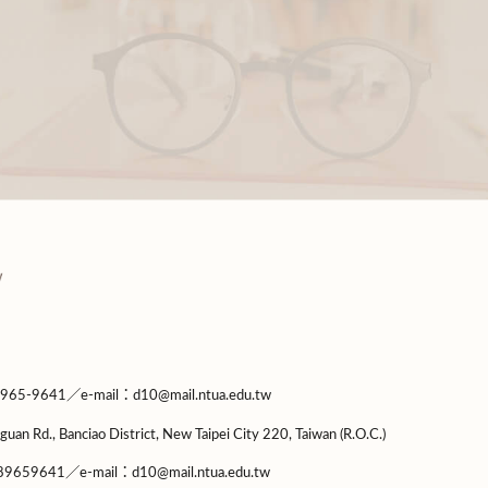
9641／e-mail：d10@mail.ntua.edu.tw
guan Rd., Banciao District, New Taipei City 220, Taiwan (R.O.C.)
9659641／e-mail：d10@mail.ntua.edu.tw