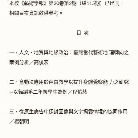
本校《藝術學報》第20卷第2期（總115期）已出刊，
相關目次資訊敬供參考。
目 次
⼀、人文、地質與地緣政治：臺灣當代藝術地 理轉向之
案例分析／高俊宏
二、意動法應用於芭蕾教學以提升身體覺察能 力之研究
—以舞蹈系二年級學生為例／程佑慈
三、從原生廣告中探討圖像與文字揭露情境的協同作用
／楊朝明