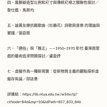
四、風獅爺造型比例和尺寸與傳統尺規之關聯性探討／
詹仕鑑、馬慈均
五、論黃友棣抗戰歌曲〈杜鵑花〉詩歌與音樂 的理論與
實踐／張窈慈
六、「通俗」與「雅正」——1950~1970 年代 臺灣南管
戲的藝術追求問題探討／盧盈妤
七、虛擬作為⼀種新現實：從新物質主義的觀點探析虛
擬存有論／邱誌勇
詳連結：https://lib.ntua.edu.tw/wSite/lp?
ctNode=846&mp=10&idPath=857_833_846