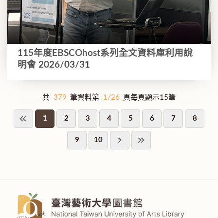
115年度EBSCOhost系列全文資料庫利用說
明會 2026/03/31
共
379
筆資料第
1/26
頁每頁顯示15筆
1
2
3
4
5
6
7
8
9
10