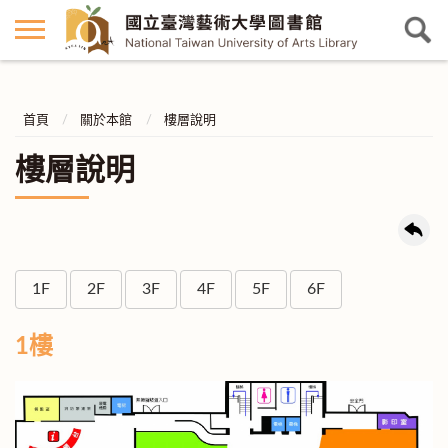
首頁
關於本館
樓層說明
樓層說明
1F
2F
3F
4F
5F
6F
1樓