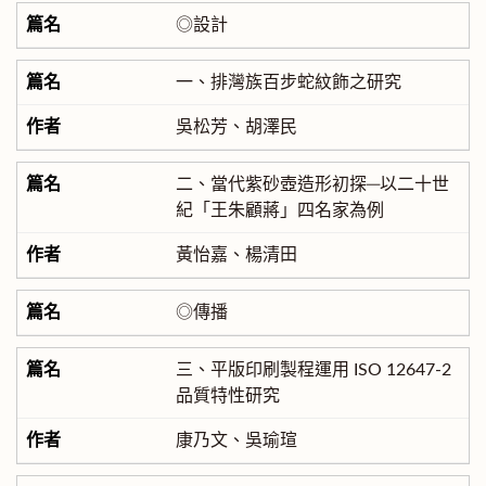
◎設計
一、排灣族百步蛇紋飾之研究
吳松芳、胡澤民
二、當代紫砂壺造形初探─以二十世
紀「王朱顧蔣」四名家為例
黃怡嘉、楊清田
◎傳播
三、平版印刷製程運用 ISO 12647-2
品質特性研究
康乃文、吳瑜瑄