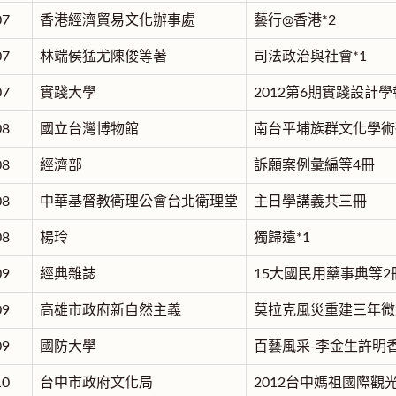
07
香港經濟貿易文化辦事處
藝行@香港*2
07
林端侯猛尤陳俊等著
司法政治與社會*1
07
實踐大學
2012第6期實踐設計學
08
國立台灣博物館
南台平埔族群文化學術
08
經濟部
訴願案例彙編等4冊
08
中華基督教衛理公會台北衛理堂
主日學講義共三冊
08
楊玲
獨歸遠*1
09
經典雜誌
15大國民用藥事典等2
09
高雄市政府新自然主義
莫拉克風災重建三年微
09
國防大學
百藝風采-李金生許明
10
台中市政府文化局
2012台中媽祖國際觀