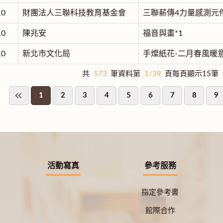
10
財團法人三聯科技教育基金會
三聯薪傳4力量感測元件
10
陳兆安
福音與畫*1
10
新北市文化局
手燦紙花-二月春風暖
共
573
筆資料第
1/39
頁每頁顯示15筆
1
2
3
4
5
6
7
8
9
活動寫真
參考服務
指定參考書
館際合作