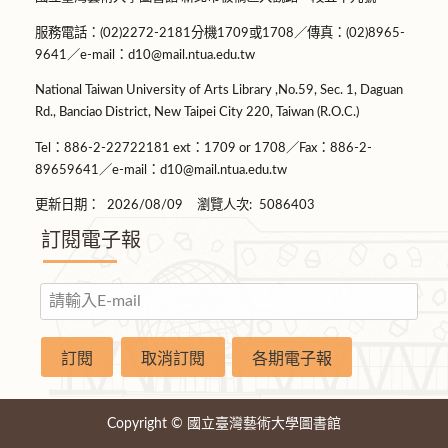
服務電話：(02)2272-2181分機1709或1708／傳真：(02)8965-
9641／e-mail：d10@mail.ntua.edu.tw
National Taiwan University of Arts Library ,No.59, Sec. 1, Daguan
Rd., Banciao District, New Taipei City 220, Taiwan (R.O.C.)
Tel：886-2-22722181 ext：1709 or 1708／Fax：886-2-
89659641／e-mail：d10@mail.ntua.edu.tw
更新日期：
2026/08/09
瀏覽人次:
5086403
訂閱電子報
Copyright © 國立臺灣藝術大學圖書館