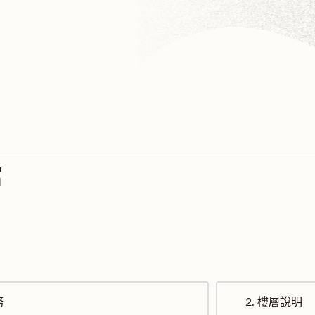
館
務
2.
樓層說明