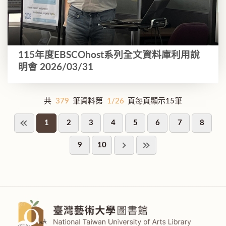
115年度EBSCOhost系列全文資料庫利用說
明會 2026/03/31
共
379
筆資料第
1/26
頁每頁顯示15筆
1
2
3
4
5
6
7
8
9
10