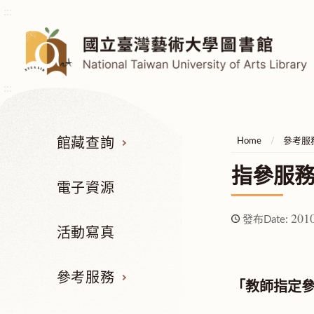
:::
:::
館藏查詢
Home
參考服
指參服
電子資源
2010
發布Date:
活動寫真
參考服務
「教師指定