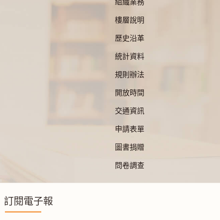
組織業務
樓層說明
歷史沿革
統計資料
規則辦法
開放時間
交通資訊
申請表單
圖書捐贈
問卷調查
訂閱電子報