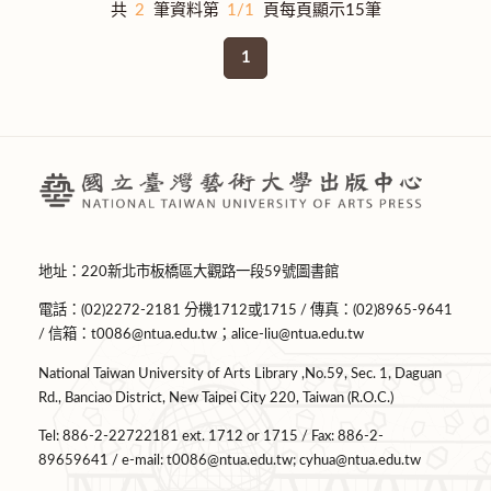
共
2
筆資料第
1/1
頁每頁顯示15筆
1
地址：220新北市板橋區大觀路一段59號圖書館
電話：(02)2272-2181 分機1712或1715 / 傳真：(02)8965-9641
/ 信箱：
t0086@ntua.edu.tw
；
alice-liu@ntua.edu.tw
National Taiwan University of Arts Library ,No.59, Sec. 1, Daguan
Rd., Banciao District, New Taipei City 220, Taiwan (R.O.C.)
Tel: 886-2-22722181 ext. 1712 or 1715 / Fax: 886-2-
89659641 / e-mail:
t0086@ntua.edu.tw
;
cyhua@ntua.edu.tw