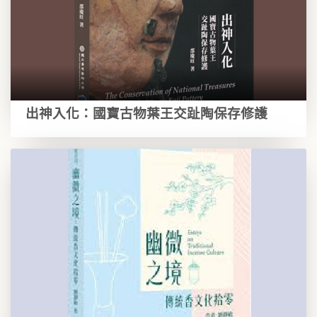
出神入化：國寶古物葉王交趾陶保存修護