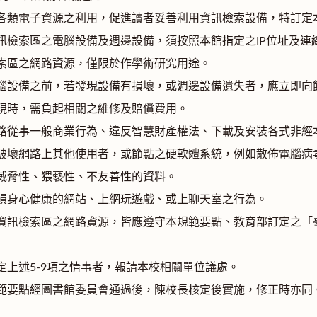
各類電子資源之利用，促進讀者妥善利用資訊檢索設備，特訂定
訊檢索區之電腦設備及週邊設備，須按照本館指定之IP位址及連
索區之網路資源，僅限於作學術研究用途。
腦設備之前，若發現設備有損壞，或週邊設備遺失者，應立即向
現時，需負起相關之維修及賠償費用。
路從事一般商業行為、違反智慧財產權法、下載及安裝各式非經
破壞網路上其他使用者，或節點之硬軟體系統，例如散佈電腦病
威脅性、猥褻性、不友善性的資料。
損身心健康的網站、上網玩遊戲、或上聊天室之行為。
資訊檢索區之網路資源，皆應遵守本規範要點、教育部訂定之「臺
定上述5-9項之情事者，報請本校相關單位議處。
範要點經圖書館委員會通過後，陳校長核定後實施，修正時亦同