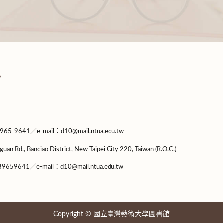
9641／e-mail：d10@mail.ntua.edu.tw
guan Rd., Banciao District, New Taipei City 220, Taiwan (R.O.C.)
9659641／e-mail：d10@mail.ntua.edu.tw
Copyright © 國立臺灣藝術大學圖書館