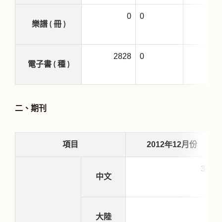
0
0
樂譜 ( 冊 )
2828
0
2
電子書 ( 種 )
二、期刊
2012
年
12
項目
月份
345
中文
0
大陸