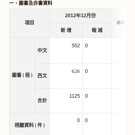
一、圖書及非書資料
2012
年
12
月份
項目
本年度
新 增
報 減
552
0
8
中文
0
2
626
圖書 ( 冊 )
西文
1125
0
10
合計
0
0
1
視聽資料 ( 件 )