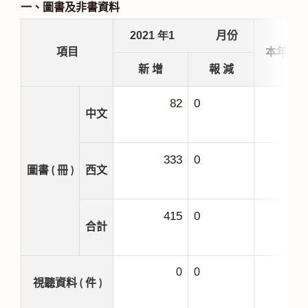
一、圖書及非書資料
2021
年1
月份
項目
本年度
新 增
報 減
82
0
中文
333
0
圖書 ( 冊 )
西文
415
0
合計
0
0
視聽資料 ( 件 )