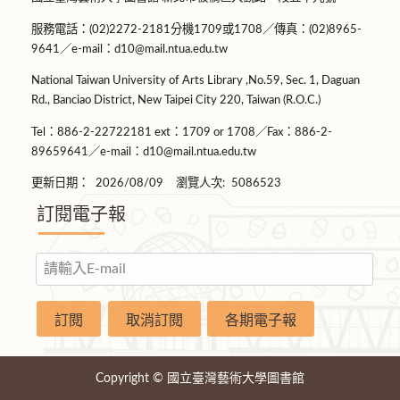
服務電話：(02)2272-2181分機1709或1708／傳真：(02)8965-
9641／e-mail：d10@mail.ntua.edu.tw
National Taiwan University of Arts Library ,No.59, Sec. 1, Daguan
Rd., Banciao District, New Taipei City 220, Taiwan (R.O.C.)
Tel：886-2-22722181 ext：1709 or 1708／Fax：886-2-
89659641／e-mail：d10@mail.ntua.edu.tw
更新日期：
2026/08/09
瀏覽人次:
5086523
訂閱電子報
Copyright © 國立臺灣藝術大學圖書館