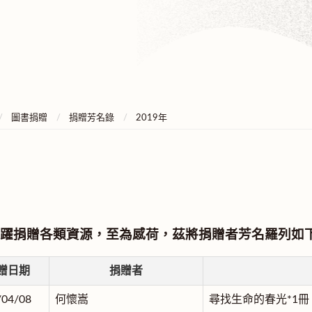
圖書捐贈
捐贈芳名錄
2019年
躍捐贈各類資源，至為感荷，茲將捐贈者芳名羅列如
贈日期
捐贈者
/04/08
何懷嵩
尋找生命的春光*1冊