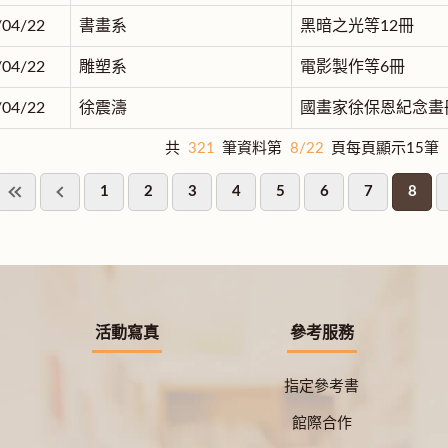
/04/22
書畫系
黑暗之光等12冊
/04/22
雕塑系
電影製作等6冊
/04/22
徐震濤
國畫家徐保恩紀念畫冊
共
321
筆資料第
8/22
頁每頁顯示15筆
1
2
3
4
5
6
7
8
活動寫真
參考服務
指定參考書
館際合作