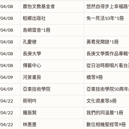
/04/08
震怡文教基金會
悠然自得步上幸福路*
/04/08
稻鄉出版社
免一死活10年*1冊
/04/08
島嶼跫音*1冊
/04/08
孔慶棣
黃耈見聞錄*1冊
/04/08
長庚大學
長庚文學獎作品專輯*
/04/08
傳藝中心
從日治時期唱片看台
/04/09
河景書房
橋等9冊
/04/09
亞東技術學院
亞東技術學院50周年
/04/22
蔡明吟
文化資產等6冊
/04/22
羅振賢
我們的同溫層*1冊
/04/22
林惠惠
數位相機聖經等9冊