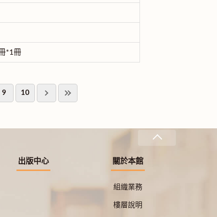
*1冊
9
10
出版中心
關於本館
組織業務
樓層說明