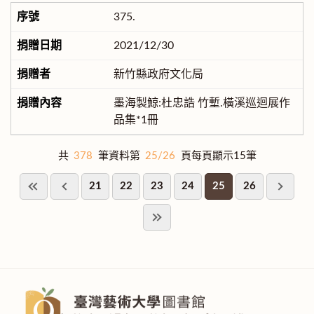
375.
2021/12/30
新竹縣政府文化局
墨海製鯨:杜忠誥 竹塹.橫溪巡迴展作
品集*1冊
共
378
筆資料第
25/26
頁每頁顯示15筆
21
22
23
24
25
26