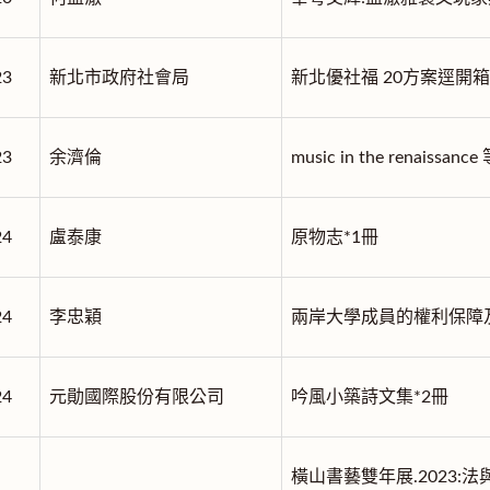
23
新北市政府社會局
新北優社福 20方案逕開箱
23
余濟倫
music in the renaiss
24
盧泰康
原物志*1冊
24
李忠穎
兩岸大學成員的權利保障
24
元勛國際股份有限公司
吟風小築詩文集*2冊
橫山書藝雙年展.2023: