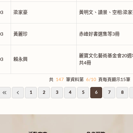
03
梁家豪
黃明文、讀景、空相:梁家
03
黃麗珍
赤峰好書選集等3冊
麗寶文化藝術基金會20週
03
賴永興
共4冊
共
147
筆資料第
6/10
頁每頁顯示15筆
1
2
3
4
5
6
7
8