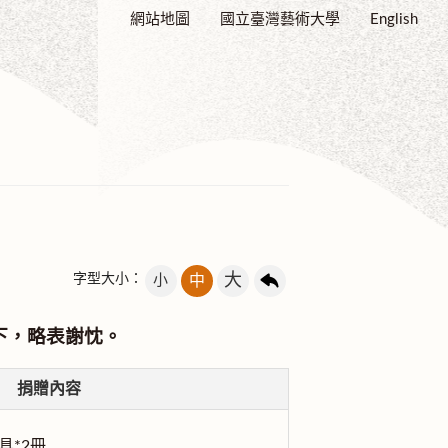
網站地圖
國立臺灣藝術大學
English
大
字型大小：
小
中
下，略表謝忱。
捐贈內容
具*2冊