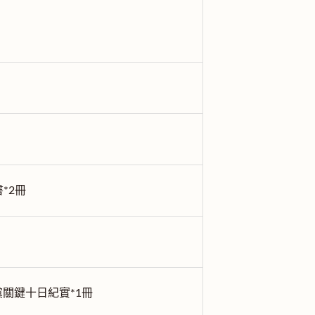
*2冊
黨關鍵十日紀實*1冊