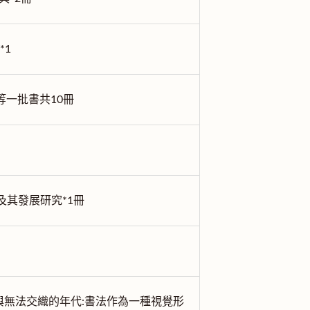
*1
ance 等一批書共10冊
及其發展研究*1冊
法與無法交織的年代:書法作為一種視覺形