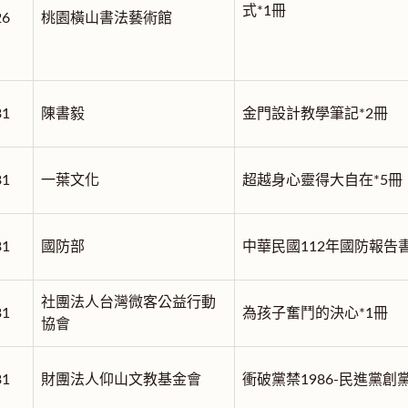
式*1冊
26
桃園橫山書法藝術館
31
陳書毅
金門設計教學筆記*2冊
31
一葉文化
超越身心靈得大自在*5冊
31
國防部
中華民國112年國防報告書
社團法人台灣微客公益行動
31
為孩子奮鬥的決心*1冊
協會
31
財團法人仰山文教基金會
衝破黨禁1986-民進黨創