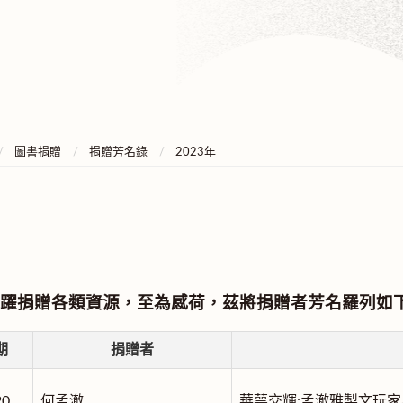
圖書捐贈
捐贈芳名錄
2023年
躍捐贈各類資源，至為感荷，茲將捐贈者芳名羅列如
期
捐贈者
20
何孟澈
華萼交輝:孟澈雅製文玩家