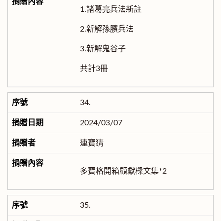
1.諸葛亮兵法新註
2.新解孫臏兵法
3.新解鬼谷子
共計3冊
34.
2024/03/07
連寶猜
多寶格開箱顧獻樑文集*2
35.