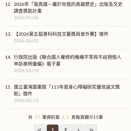
12.
2026年「寫高雄－屬於你我的高雄歷史」出版及文史
調查獎助計畫
2026/05/06
13.
【2026第五屆善科科技文藝獎與會外賽】徵件
2026/04/02
14.
行政院出版《聯合國人權條約機構平等與不歧視個人
申訴案例彙編》電子書
2026/03/19
15.
國立臺灣圖書館「115年度身心障礙研究優良論文獎
助」徵件
2026/03/12
共
17
筆資料第
1/2
頁每頁顯示15筆
1
2