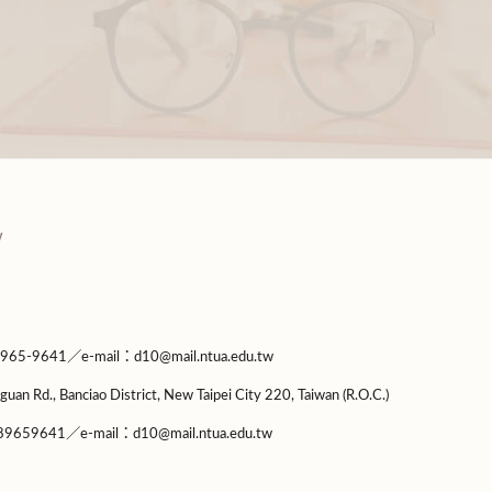
9641／e-mail：d10@mail.ntua.edu.tw
guan Rd., Banciao District, New Taipei City 220, Taiwan (R.O.C.)
9659641／e-mail：d10@mail.ntua.edu.tw