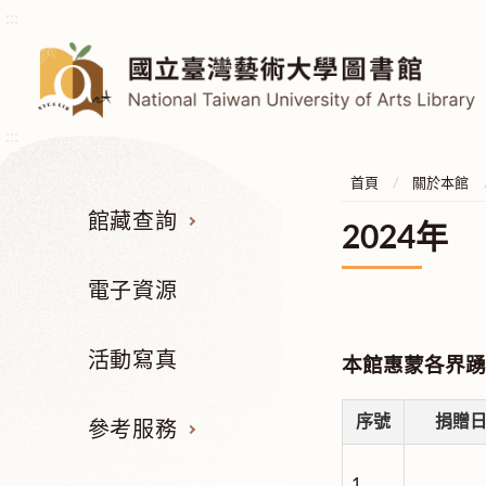
:::
:::
首頁
關於本館
館藏查詢
2024年
電子資源
活動寫真
本館惠蒙各界踴
序號
捐贈
參考服務
1.