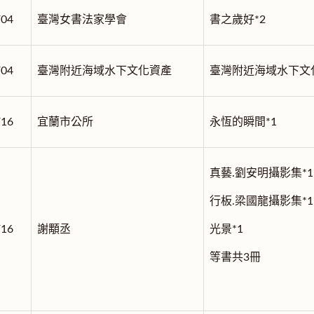
/04
臺灣女書法家學會
書之歲好*2
/04
臺灣附近海域水下文化資產
臺灣附近海域水下文化
/16
宜蘭市公所
永恆的瞬間*1
真藝.劉安明攝影集*1
行板.梁國龍攝影集*1
/16
謝顒丞
光景*1
等書共3冊