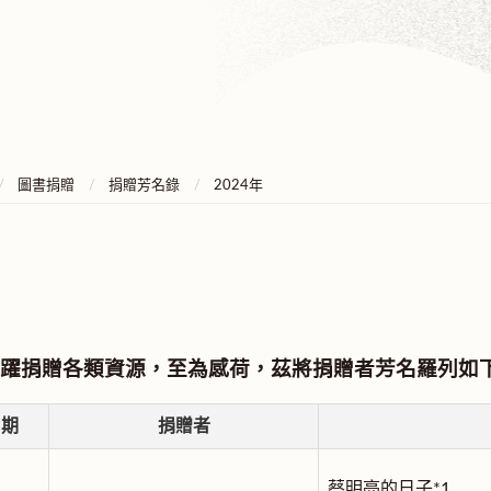
圖書捐贈
捐贈芳名錄
2024年
躍捐贈各類資源，至為感荷，茲將捐贈者芳名羅列如
日期
捐贈者
蔡明亮的日子*1