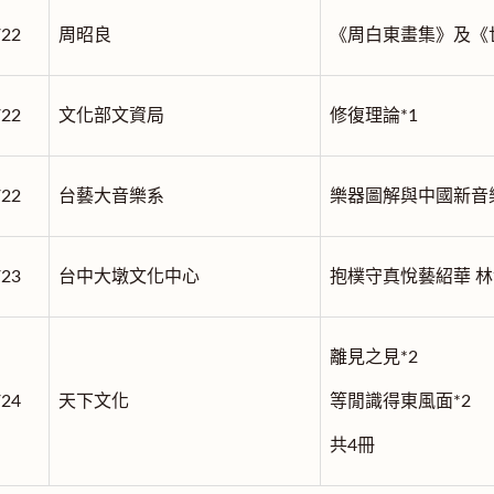
/22
周昭良
《周白東畫集》及《
/22
文化部文資局
修復理論*1
/22
台藝大音樂系
樂器圖解與中國新音
/23
台中大墩文化中心
抱樸守真悅藝紹華 林
離見之見*2
/24
天下文化
等閒識得東風面*2
共4冊