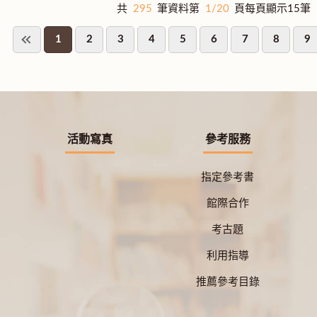
共
295
筆資料第
1/20
頁每頁顯示15筆
1
2
3
4
5
6
7
8
9
活動寫真
參考服務
指定參考書
館際合作
考古題
利用指導
推薦參考目錄