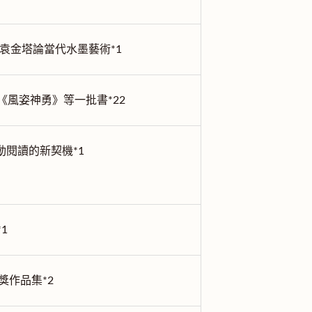
袁金塔論當代水墨藝術*1
《風姿神勇》等一批書*22
動閱讀的新契機*1
1
獎作品集*2