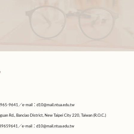
9641／e-mail：d10@mail.ntua.edu.tw
guan Rd., Banciao District, New Taipei City 220, Taiwan (R.O.C.)
9659641／e-mail：d10@mail.ntua.edu.tw