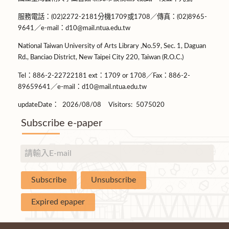
服務電話：(02)2272-2181分機1709或1708／傳真：(02)8965-
9641／e-mail：d10@mail.ntua.edu.tw
National Taiwan University of Arts Library ,No.59, Sec. 1, Daguan
Rd., Banciao District, New Taipei City 220, Taiwan (R.O.C.)
Tel：886-2-22722181 ext：1709 or 1708／Fax：886-2-
89659641／e-mail：d10@mail.ntua.edu.tw
updateDate：
2026/08/08
Visitors:
5075020
Subscribe e-paper