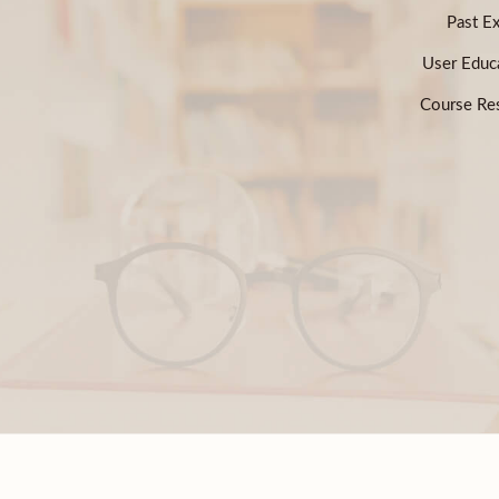
Past E
User Educ
Course Res