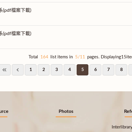
系(pdf檔案下載)
系(pdf檔案下載)
Total
164
list items in
5/11
pages. Displaying15it
1
2
3
4
5
6
7
8
urce
Photos
Ref
Interlibra