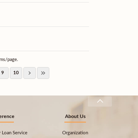
ems/page.
9
10
erence
About Us
ry Loan Service
Organization