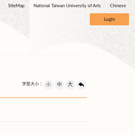
SiteMap
National Taiwan University of Arts
Chinese
Login
大
字型大小：
小
中