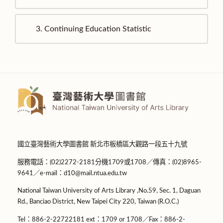
3.
Continuing Education Statistic
國立臺灣藝術大學圖書館 新北市板橋區大觀路一段五十九號
服務電話：(02)2272-2181分機1709或1708／傳真：(02)8965-
9641／e-mail：d10@mail.ntua.edu.tw
National Taiwan University of Arts Library ,No.59, Sec. 1, Daguan
Rd., Banciao District, New Taipei City 220, Taiwan (R.O.C.)
Tel：886-2-22722181 ext：1709 or 1708／Fax：886-2-