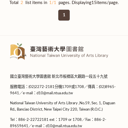
Total
2
list items in
1/1
pages. Displaying15items/page.
1
國立臺灣藝術大學圖書館 新北市板橋區大觀路一段五十九號
服務電話：(02)2272-2181分機1709或1708／傳真：(02)8965-
9641／e-mail：d10@mail.ntua.edu.tw
National Taiwan University of Arts Library ,No.59, Sec. 1, Daguan
Rd., Banciao District, New Taipei City 220, Taiwan (R.O.C.)
Tel：886-2-22722181 ext：1709 or 1708／Fax：886-2-
89659641／e-mail：d10@mail.ntua.edu.tw