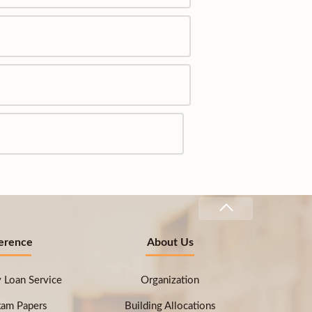
erence
About Us
ry Loan Service
Organization
xam Papers
Building Allocations