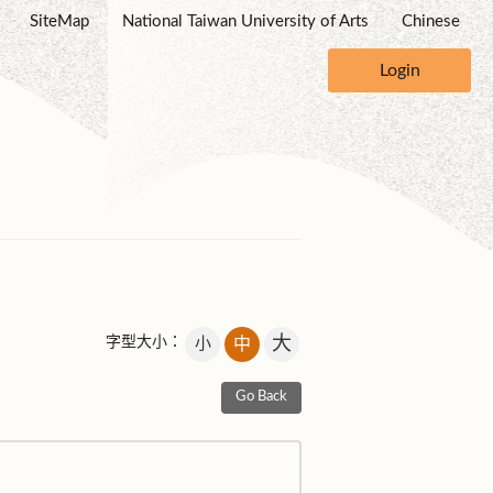
SiteMap
National Taiwan University of Arts
Chinese
Login
大
字型大小：
小
中
Go Back