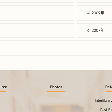
4.
2009年
6.
2007年
urce
Photos
Ref
Interlibra
Past E