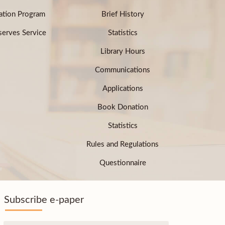
ation Program
Brief History
erves Service
Statistics
Library Hours
Communications
Applications
Book Donation
Statistics
Rules and Regulations
Questionnaire
Subscribe e-paper