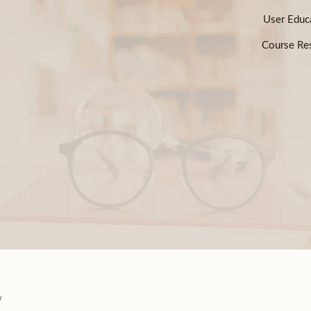
User Educ
Course Res