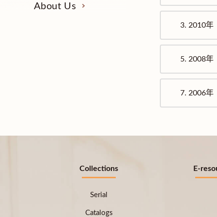
About Us
3.
2010年
5.
2008年
7.
2006年
Collections
E-reso
Serial
Catalogs