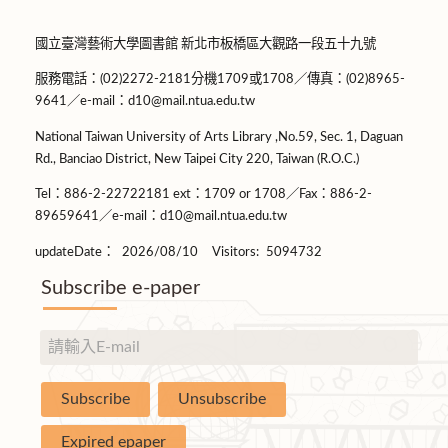
國立臺灣藝術大學圖書館 新北市板橋區大觀路一段五十九號
服務電話：(02)2272-2181分機1709或1708／傳真：(02)8965-
9641／e-mail：d10@mail.ntua.edu.tw
National Taiwan University of Arts Library ,No.59, Sec. 1, Daguan
Rd., Banciao District, New Taipei City 220, Taiwan (R.O.C.)
Tel：886-2-22722181 ext：1709 or 1708／Fax：886-2-
89659641／e-mail：d10@mail.ntua.edu.tw
updateDate：
2026/08/10
Visitors:
5094732
Subscribe e-paper