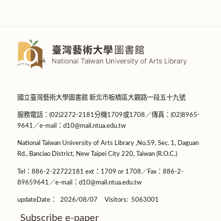
國立臺灣藝術大學圖書館 新北市板橋區大觀路一段五十九號
服務電話：(02)2272-2181分機1709或1708／傳真：(02)8965-
9641／e-mail：d10@mail.ntua.edu.tw
National Taiwan University of Arts Library ,No.59, Sec. 1, Daguan
Rd., Banciao District, New Taipei City 220, Taiwan (R.O.C.)
Tel：886-2-22722181 ext：1709 or 1708／Fax：886-2-
89659641／e-mail：d10@mail.ntua.edu.tw
updateDate：
2026/08/07
Visitors:
5063001
Subscribe e-paper