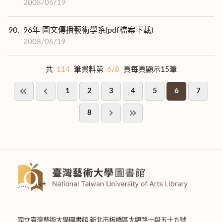
2008/06/19
90.
96年 圖文傳播藝術學系(pdf檔案下載)
2008/06/19
共
114
筆資料第
6/8
頁每頁顯示15筆
1
2
3
4
5
6
7
8
國立臺灣藝術大學圖書館 新北市板橋區大觀路一段五十九號