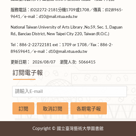
服務電話：(02)2272-2181分機1709或1708／傳真：(02)8965-
9641／e-mail：d10@mail.ntua.edu.tw
National Taiwan University of Arts Library ,No.59, Sec. 1, Daguan
Rd., Banciao District, New Taipei City 220, Taiwan (R.O.C.)
Tel：886-2-22722181 ext：1709 or 1708／Fax：886-2-
89659641／e-mail：d10@mail.ntua.edu.tw
更新日期：
2026/08/07
瀏覽人次:
5066415
訂閱電子報
Copyright © 國立臺灣藝術大學圖書館