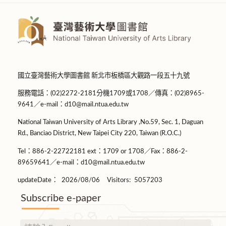
國立臺灣藝術大學圖書館 新北市板橋區大觀路一段五十九號
服務電話：(02)2272-2181分機1709或1708／傳真：(02)8965-
9641／e-mail：d10@mail.ntua.edu.tw
National Taiwan University of Arts Library ,No.59, Sec. 1, Daguan
Rd., Banciao District, New Taipei City 220, Taiwan (R.O.C.)
Tel：886-2-22722181 ext：1709 or 1708／Fax：886-2-
89659641／e-mail：d10@mail.ntua.edu.tw
updateDate：
2026/08/06
Visitors:
5057203
Subscribe e-paper