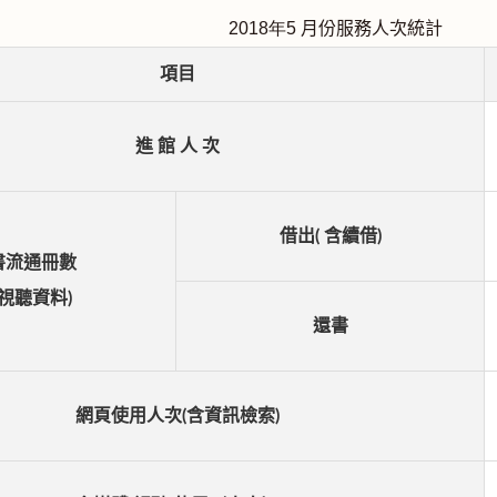
2018
年5
月份服務人次統計
項目
進 館 人 次
借出( 含續借)
書流通冊數
含視聽資料)
還書
網頁使用人次(含資訊檢索)