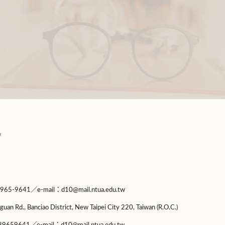
9641／e-mail：d10@mail.ntua.edu.tw
guan Rd., Banciao District, New Taipei City 220, Taiwan (R.O.C.)