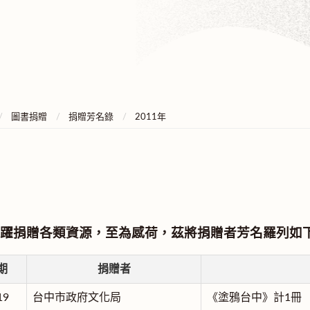
圖書捐贈
捐贈芳名錄
2011年
躍捐贈各類資源，至為感荷，茲將捐贈者芳名羅列如
期
捐贈者
19
台中市政府文化局
《塗鴉台中》計1冊