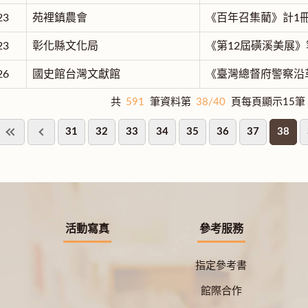
23
苑裡鎮農會
《百年召集藺》計1
23
彰化縣文化局
《第12屆磺溪美展》
26
國史館台灣文獻館
《臺灣總督府警察沿
共
591
筆資料第
38/40
頁每頁顯示15筆
31
32
33
34
35
36
37
38
活動寫真
參考服務
指定參考書
館際合作