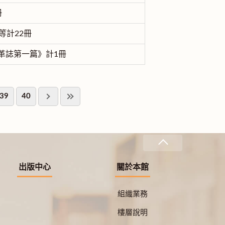
冊
等計22冊
革誌第一篇》計1冊
39
40
出版中心
關於本館
組織業務
樓層說明