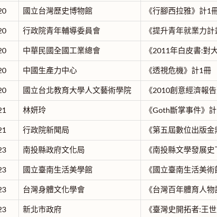
20
國立台灣歷史博物館
《行腳西拉雅》計1
20
行政院青年輔導委員會
《提升青年就業力計
20
中華民國全國工業總會
《2011年白皮書:
20
中國生產力中心
《透視危機》計1冊
20
國立台北教育大學人文藝術學院
《2010創意經濟報
21
林妍玲
《Goth斷掌事件》計
21
行政院新聞局
《第五屆數位出版金
23
南投縣政府文化局
《南投縣文學發展史
23
國立臺南生活美學館
《國立臺南生活美術
23
台灣身體文化學會
《台灣百年體育人物
23
新北市政府
《臺灣史開拓者:王