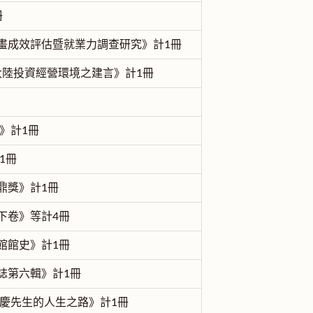
冊
畫成效評估暨就業力調查研究》計1冊
對大陸投資經營環境之建言》計1冊
告》計1冊
1冊
鼎獎》計1冊
下卷》等計4冊
館館史》計1冊
誌第六輯》計1冊
世慶先生的人生之路》計1冊