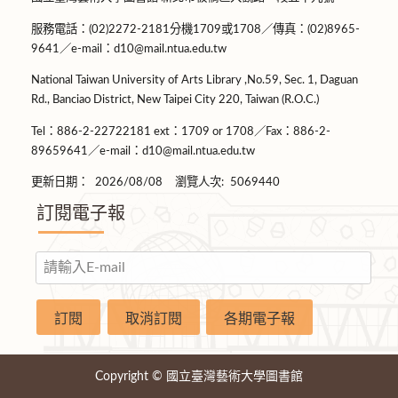
服務電話：(02)2272-2181分機1709或1708／傳真：(02)8965-
9641／e-mail：d10@mail.ntua.edu.tw
National Taiwan University of Arts Library ,No.59, Sec. 1, Daguan
Rd., Banciao District, New Taipei City 220, Taiwan (R.O.C.)
Tel：886-2-22722181 ext：1709 or 1708／Fax：886-2-
89659641／e-mail：d10@mail.ntua.edu.tw
更新日期：
2026/08/08
瀏覽人次:
5069440
訂閱電子報
Copyright © 國立臺灣藝術大學圖書館