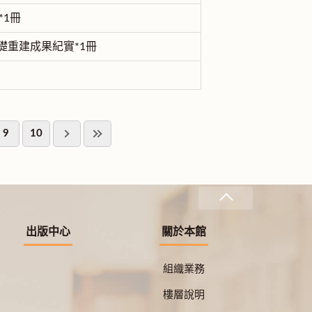
*1冊
礎重建成果紀實*1冊
9
10
出版中心
關於本館
組織業務
樓層說明