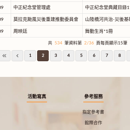
09
中正紀念堂管理處
中正紀念堂典藏目錄1
09
莫拉克颱風災後重建推動委員會
山陸橋河共治-災後基
09
周映廷
舞動生肖*1冊
共
534
筆資料第
2/36
頁每頁顯示15筆
1
2
3
4
5
6
7
8
活動寫真
參考服務
指定參考書
館際合作