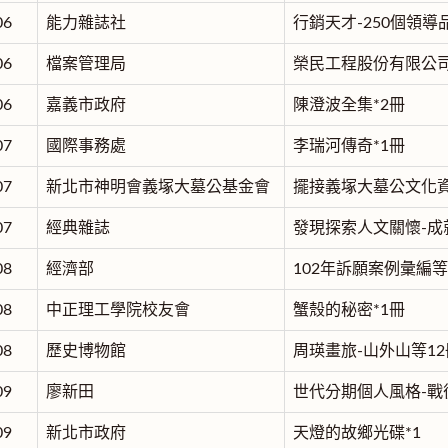
06
能力雜誌社
行銷天才-250個領
06
檔案管理局
榮民工程股份有限公司
06
嘉義市政府
陳澄波全集*2冊
07
國際事務處
李瑞河傳奇*1冊
07
新北市神明會義塚大墓公基金會
擺接義塚大墓公文化資
07
經典雜誌
發現探索人文關懷-成
08
經濟部
102年訴願案例彙編等
08
中正理工學院校友會
蟹殼的秘密*1冊
08
歷史博物館
周瑛畫旅-山外山等12
09
廖新田
世代分期個人風格-戰
09
新北市政府
天燈的故鄉光碟*1