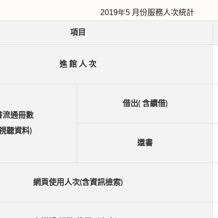
2019
年5
月份服務人次統計
項目
進 館 人 次
借出( 含續借)
書流通冊數
含視聽資料)
還書
網頁使用人次(含資訊檢索)