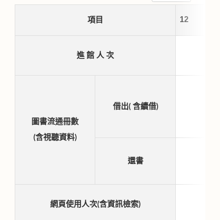
1
項目
進 館 人 次
借出( 含續借)
圖書流通冊數
(含視聽資料)
還書
網頁使用人次(含資訊檢索)