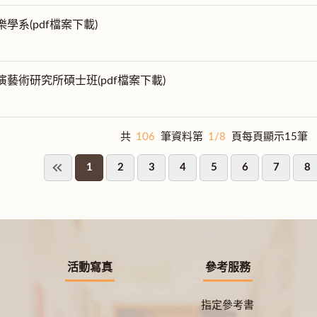
樂學系(pdf檔案下載)
表演藝術研究所碩士班(pdf檔案下載)
共
106
筆資料第
1/8
頁每頁顯示15筆
1
2
3
4
5
6
7
8
活動寫真
參考服務
指定參考書