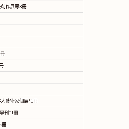
夫創作展等8冊
2冊
冊
5人藝術家個展*1冊
專刊*1冊
5冊