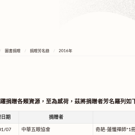
圖書捐贈
捐贈芳名錄
2016年
躍捐贈各類資源，至為感荷，茲將捐贈者芳名羅列如
贈日期
捐贈者
01/07
中華五眼協會
奇葩-蓮懺禪師*1