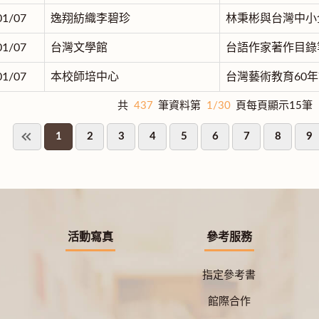
01/07
逸翔紡織李碧珍
林秉彬與台灣中小
01/07
台灣文學館
台語作家著作目錄
01/07
本校師培中心
台灣藝術教育60年
共
437
筆資料第
1/30
頁每頁顯示15筆
1
2
3
4
5
6
7
8
9
活動寫真
參考服務
指定參考書
館際合作