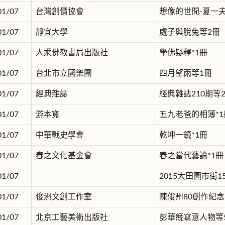
01/07
台灣創價協會
想像的世間-夏一
01/07
靜宜大學
處子與脫兔等2冊
01/07
人乘佛教書局出版社
學佛疑釋*1冊
01/07
台北市立國樂團
四月望雨等1冊
01/07
經典雜誌
經典雜誌210期等
01/07
游本寬
五九老爸的相簿*1
01/07
中華戰史學會
乾坤一鏡*1冊
01/07
春之文化基金會
春之當代藝論*1冊
01/07
2015大田園市街1
01/07
俊洲文創工作室
陳俊州80創作紀念
01/07
北京工藝美術出版社
彭華競寫意人物等