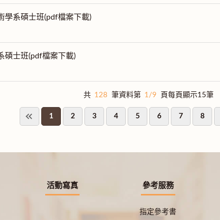
術學系碩士班(pdf檔案下載)
系碩士班(pdf檔案下載)
共
128
筆資料第
1/9
頁每頁顯示15筆
1
2
3
4
5
6
7
8
活動寫真
參考服務
指定參考書